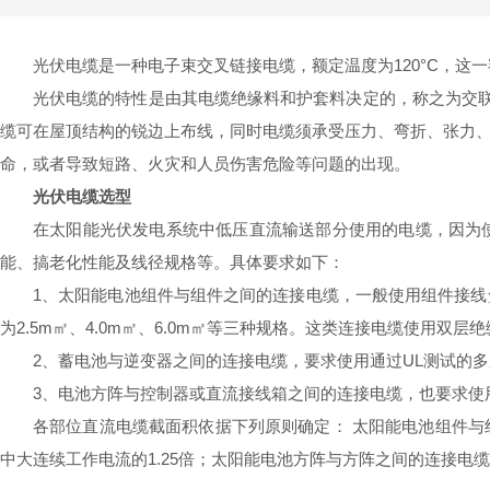
光伏电缆
是一种电子束交叉链接电缆，额定温度为120°C，这一
光伏电缆的特性是由其电缆绝缘料和护套料决定的，称之为交联
缆可在屋顶结构的锐边上布线，同时电缆须承受压力、弯折、张力
命，或者导致短路、火灾和人员伤害危险等问题的出现。
光伏电缆选型
在太阳能光伏发电系统中低压直流输送部分使用的电缆，因为
能、搞老化性能及线径规格等。具体要求如下：
1
、太阳能电池组件与组件之间的连接电缆，一般使用组件接线
为2.5m
㎡
、
4.0m
㎡
、
6.0m
㎡
等三种规格。这类连接电缆使用双层绝
2
、蓄电池与逆变器之间的连接电缆，要求使用通过UL测试的
3
、电池方阵与控制器或直流接线箱之间的连接电缆，也要求使
各部位直流电缆截面积依据下列原则确定： 太阳能电池组件
中大连续工作电流的1.25倍；太阳能电池方阵与方阵之间的连接电