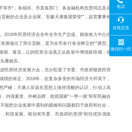
电话
平等市*，各镇街、市直各部门、各金融机构负责同志及企
出贡献的企业及企业家。安徽天康集团荣登“”，赵宽董事长
在线交流
2018年民营经济在全年全市生产总值、财政收入中占比
发展做出了突出贡献，是为全市各行各业树立的**典型。
微信扫一扫
、落细、落实，让的民营企业真正从政策中增强获得感；在
的头雁效应。
进民营经济发展大会，充分彰显了市委、市政府狠抓民营
成绩的肯定。2018年，在复杂多变的市场经济大环境下，
依然严峻，天康人应该在思想上保持清醒的认识，行动上高
，内强素质、外树品牌，抢抓国家“一带一路”和军民融合
，不能把企业发展中遇到的困难和问题都归于政府和社会，
，和谐发展。相信有市委、市政府的坚强*和扶优扶强政