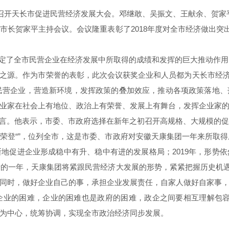
重召开天长市促进民营经济发展大会。邓继敢、吴振文、王献余、贺家
长贺家平主持会议。会议隆重表彰了2018年度对全市经济做出突
全市民营企业在经济发展中所取得的成绩和发挥的巨大推动作用。
民之源。作为市荣誉的表彰，此次会议获奖企业和人员都为天长市经济
持民营企业，营造新环境，发挥政策的叠加效应，推动各项政策落地
业家在社会上有地位、政治上有荣誉、发展上有舞台，发挥企业家
。他表示，市委、市政府选择在新年之初召开高规格、大规模的促
登“”，位列全市，这是市委、市政府对安徽天康集团一年来所取得
地促进企业形成稳中有升、稳中有进的发展格局；2019年，形势
的一年，天康集团将紧跟民营经济大发展的形势，紧紧把握历史机遇
同时，做好企业自己的事，承担企业发展责任，自家人做好自家事
企业的困难，企业的困难也是政府的困难，政企之间要相互理解包容
为中心，统筹协调，实现全市政治经济同步发展。