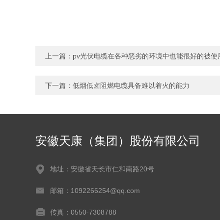
上一篇：
pv光伏电缆在各种恶劣的环境中也能很好的被使
下一篇：
低烟低卤阻燃电缆具备难以着火的能力
安徽天康（集团）股份有限公司
地址：安徽省天长市仁和南路20号
邮箱：1092266254@qq.com
传真：0550-7308788