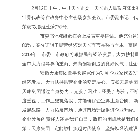
2月12日上午，中共天长市委、天长市人民政府隆
业界代表等在政务中心主会场参加会议。市委副书记、代市
荣获“功勋企业家”称号。
市委书记邓继敢在会上发表重要讲话。他充分肯定了
80%，充分证明了民营经济对天长而言是强市之本、富
2019年，市委、市政府将狠抓民营经济发展，大力扶
全市大力倡导尊商重商、崇尚创新创造的良好风气，让企
安徽天康集团董事长赵宽作为功勋企业家代表发言
经济发展、大力扶持民营企业的坚定决心。安徽天康集团荣
天康集团通过自身努力，克服了困难，经受了考验，不断
度重视，工作上狠抓落实，才能确保企业再上新台阶。新
发展战略，大力拓展市场，通过市场升级促进企业升级。
企业发展的责任人还是我们自己，政府的困难就是我们
策，天康集团一定能够担负起时代使命，坚持以经济建设