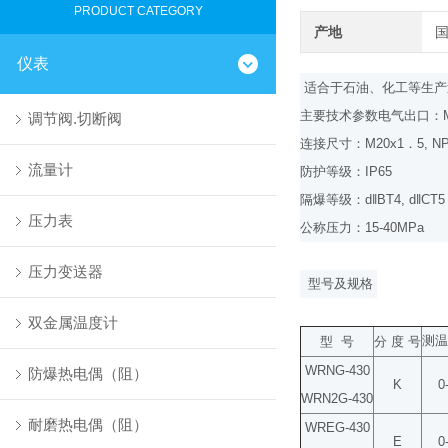
PRODUCT CATEGORY
产地
仪表
适合于石油、化工等生产
主要技术参数电气出口：
调节阀.切断阀
连接尺寸：
M20x1
．
5, N
流量计
防护等级：
IP65
隔爆等级：
d‖BT4, d‖CT5
压力表
公称压力：
15-40MPa
压力变送器
型号及规格
双金属温度计
测温
型
号
分
度
号
WRNG-430
防爆热电偶（阻）
K
0
WRN2G-430
耐磨热电偶（阻）
WREG-430
E
0