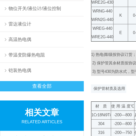
WRE2G-430
物位开关/液位计/液位控制
WRNG-440
K
0
WRN2G-440
雷达液位计
WREG-440
E
0
WRE2G-440
高温热电偶
带温变防爆热电阻
1)
热电偶
I
级按协议订货
2)
保护管其余材质按协
铠装热电偶
3)
型号
430
为防水式，型
查看全部
保护管材质及选用
材
质
使
用
温
度
℃
相关文章
1Cr18Ni9Ti
-200—800
RELATED ARTICLES
304
-200—800
316
-200—750