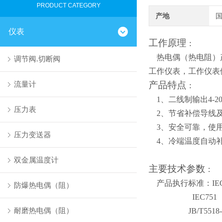
PRODUCT CATEGORY
产地
仪表
工作原理
：
热电偶（热电阻）
调节阀.切断阀
工作仪表，工作仪表
流量计
产品特点
：
1
、二线制输出4-2
压力表
2
、节省补偿导线
3
、安全可靠，使
压力变送器
4
、冷端温度自动
双金属温度计
主要技术参数
：
产品执行标准：IEC
防爆热电偶（阻）
IEC751
耐磨热电偶（阻）
JB/T5518-