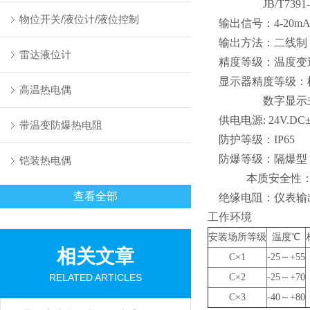
JB/T7391-
物位开关/液位计/液位控制
输出信号：4-20m
输出方法：二线制
雷达液位计
精度等级：温度变送器
显示器精度等级：模
高温热电偶
数字显示式
供电电源:
24V.DC
带温变防爆热电阻
防护等级：IP65
防爆等级：隔爆型：dⅡ
铠装热电偶
本质安全性：i
查看全部
绝缘电阻：仪表输
工作环境
安装场所等级
温度℃
相关文章
C
×1
-25
～+55
RELATED ARTICLES
C
×2
-25
～+70
C
×3
-40
～+80