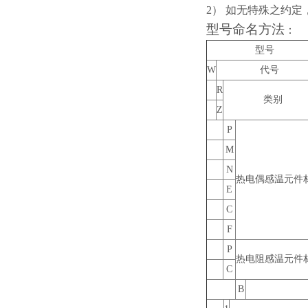
2
） 如无特殊之约定
型号命名方法
：
型号
W
代号
R
类别
Z
P
M
N
热电偶感温元件
E
C
F
P
热电阻感温元件
C
B