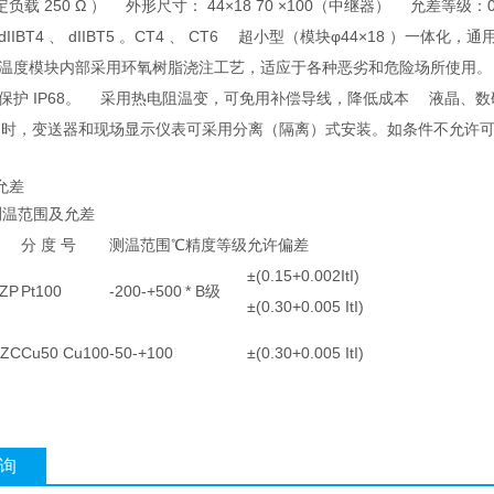
额定负载 250 Ω ） 外形尺寸： 44×18 70 ×100（中继器） 允差等级：0
dIIBT4 、 dIIBT5 。CT4 、 CT6 超小型（模块φ44×18 
温度模块内部采用环氧树脂浇注工艺，适应于各种恶劣和危险场所使用。
保护 IP68。 采用热电阻温变，可免用补偿导线，降低成本 液晶、
0 ℃ 时，变送器和现场显示仪表可采用分离（隔离）式安装。如条件不允
允差
测温范围及允差
分 度 号
测温范围℃
精度等级
允许偏差
±(0.15+0.002ItI)
ZP
Pt100
-200-+500
* B级
±(0.30+0.005 ItI)
ZC
Cu50 Cu100
-50-+100
±(0.30+0.005 ItI)
询