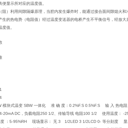
表便显示所对应的温度值。
（阻）利用间隙隔爆原理，当腔内发生爆炸时，能通过接合面间隙熄火和
产生的热电势（电阻值）经过温度变送器的电桥产生不平衡信号，经放大后
温度值。
数
准
1
4
 模块式温变 SBW 一体化 准 确 度：0.2%F.S 0.5%F.S 输 入 热电阻：Cu
-20mA DC，负载电阻250 1/2、传输导线 电阻100 1/2 使用温度： -25
 度 ：5-95%RH 现场显示： 无 3 1/2LED 3 1/2LCD 0- 等分刻度