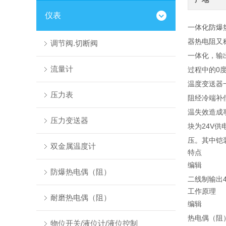
仪表
一体化防爆
器热电阻又
调节阀.切断阀
一体化，输出
流量计
过程中的0
温度变送器
压力表
阻经冷端补
温失效造成
压力变送器
块为24V
压。其中铠
双金属温度计
特点
编辑
防爆热电偶（阻）
二线制输出
工作原理
耐磨热电偶（阻）
编辑
热电偶（阻
物位开关/液位计/液位控制