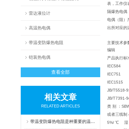
表，工作仪
隔爆热电偶
雷达液位计
电偶（阻）
高温热电偶
出所对应的
带温变防爆热电阻
主要技术参
编辑
铠装热电偶
产品执行标
IEC584
查看全部
IEC751
IEC1515
JB/T5518-9
相关文章
JB/T7391-9
RELATED ARTICLES
类 别 ：SBW
或者三线制 4
带温变防爆热电阻是种重要的温度测量工具
5%/ ℃ 湿