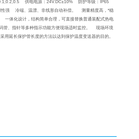
.1,0.2,0.5 供电电源：24V.DC±10% 防护等级：IP65
）一体化，通用性强 冷端、温漂、非线形自动补偿。 测量精度高，*稳
 一体化设计，结构简单合理，可直接替换普通装配式热电
数码管、指针等多种指示功能方便现场适时监控。 现场环境
许可采用延长保护管长度的方法以达到保护温度变送器的目的。