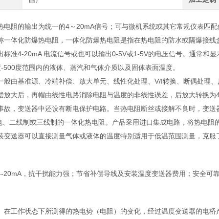
热电阻的输出为统一的4～20mA信号；可与微机系统或其它常规仪表匹
称一体化防爆热电阻，一体化防爆热电阻是指在热电阻的防水或隔爆接线
标准4-20mA 电流信号或也可以输出0-5V或1-5V的电压信号。通
度-500度范围内的液体、蒸汽和气体介质以及固体表面温度。
一般由基准源、冷端补偿、放大单元、线性化处理、V/I转换、断偶处理
偿放大后，再帽由线性电路消除电阻与温度的非线性误差，后放大转换为4
事故，变送器中还设有断电保护电路。当热电阻断丝或接解不良时，变送器
供电、二线制或三线制的一体化热电阻。产品采用进口集成电路，将热电阻的信
装变送器可以直接测量气体或液体的温度特别适用于低温范围测量，克服
4-20mA，抗干扰能力强；节省补偿导线及安装温度变送器费用；安全可
）在工作状态下所测得的热电势（电阻）的变化，经过温度变送器的电桥产