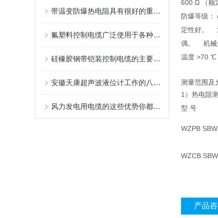
600 Ω （
带温变防爆热电阻具有很好的重现性和稳定性
防爆等级： 
定性好。 
氟塑料控制电缆广泛使用于各种电器设备
偶。 机械
温度 >7
硅橡胶钢带铠装控制电缆的主要用途
安徽天康超声波液位计工作的八大因素
测量范围及
1）热电阻
风力发电用电缆的这些优势你都了解过吗？
型 号
WZPB SBW
WZCB SBW
产品咨