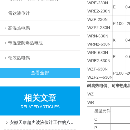
WRE-230N
E
0-
WRE2-230N
雷达液位计
WZP-230N
Pt100
-
WZP2-230N
高温热电偶
WRN-630N
K
0-
带温变防爆热电阻
WRN2-630N
WRE-630N
E
0-
铠装热电偶
WRE2-630N
WZP-630N
查看全部
Pt100
-
WZP2—630N
耐磨热电偶、耐磨热电
WZ
相关文章
WR
RELATED ARTICLES
感温元件
C
安徽天康超声波液位计工作的八大因素
P