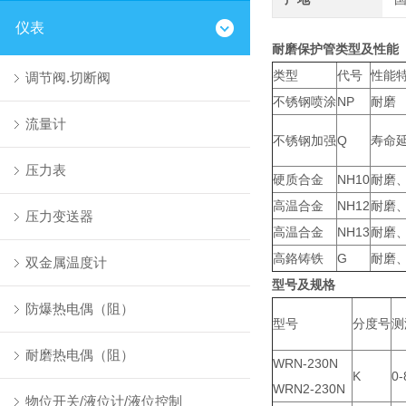
仪表
耐磨保护管类型及性能
类型
代号
性能
调节阀.切断阀
不锈钢喷涂
NP
耐磨
流量计
不锈钢加强
Q
寿命
压力表
硬质合金
NH10
耐磨
高温合金
NH12
耐磨
压力变送器
高温合金
NH13
耐磨
高鉻铸铁
G
耐磨
双金属温度计
型号及规格
防爆热电偶（阻）
型号
分度号
测
耐磨热电偶（阻）
WRN-230N
K
0-
WRN2-230N
物位开关/液位计/液位控制