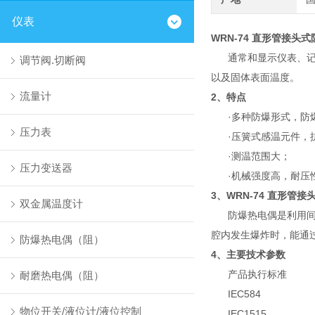
仪表
WRN-74 直形管接头
通常和显示仪表、记录仪
调节阀.切断阀
以及固体表面温度。
流量计
2、特点
·多种防爆形式，防
压力表
·压簧式感温元件，
·测温范围大；
压力变送器
·机械强度高，耐压
3、
WRN-74 直形管
双金属温度计
防爆热电偶是利用间隙
腔内发生爆炸时，能通
防爆热电偶（阻）
4、主要技术参数
产品执行标准
耐磨热电偶（阻）
IEC584
物位开关/液位计/液位控制
IEC1515