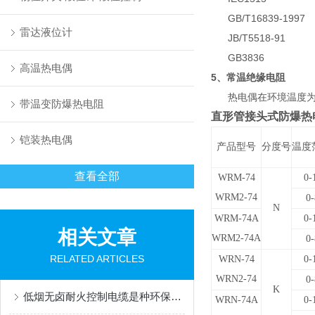
GB/T16839-1997
雷达液位计
JB/T5518-91
GB3836
高温热电偶
5、常温绝缘电阻
热电偶在环境温度为20±
带温变防爆热电阻
直形管接头式防爆热
铠装热电偶
产品型号
分度号
温度
查看全部
WRM-74
0-
WRM2-74
0
N
WRM-74A
0-
相关文章
WRM2-74A
0
RELATED ARTICLES
WRN-74
0-
WRN2-74
0
K
低烟无卤耐火控制电缆是种环保且安全的电缆产品
WRN-74A
0-