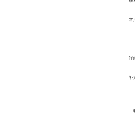
联
常
详
补