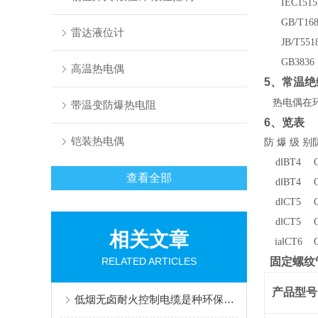
IEC1515
GB/T1683
雷达液位计
JB/T5518
GB3836
高温热电偶
5
、常温绝
热电偶在环
带温变防爆热电阻
6
、览表
铠装热电偶
防 爆 级 别
d
‖BT4
查看全部
d
‖BT4
d
‖CT5
d
‖CT5
相关文章
ia
‖CT6
RELATED ARTICLES
固定螺纹
产品型号
低烟无卤耐火控制电缆是种环保且安全的电缆产品