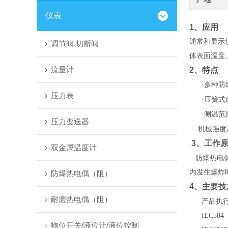
仪表
1
、应用
通常和显示
调节阀.切断阀
体表面温度
流量计
2
、特点
·多种
压力表
·压簧
·测温范
压力变送器
·机械强
3
、工作
双金属温度计
防爆热电
内发生爆炸
防爆热电偶（阻）
4
、主要技
耐磨热电偶（阻）
产品执
IEC584
物位开关/液位计/液位控制