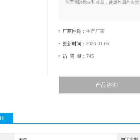
合面间隙熄火和冷却，使爆炸后的火焰
厂商性质：
生产厂家
更新时间：
2026-01-05
访 问 量：
745
产品咨询
绍
国产
加工定制