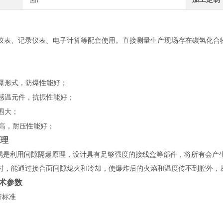
仪表、记录仪表、电子计算等配套使用。直接测量生产现场存在碳氢化合物等爆
。
防爆形式，防爆性能好；
式感温元件，抗振性能好；
围大；
度高，耐压性能好；
原理
偶是利用间隙隔爆原理，设计具有足够强度的接线盒等部件，将所有会产
时，能通过接合面间隙熄火和冷却，使爆炸后的火焰和温度传不到腔外，
术参数
行标准