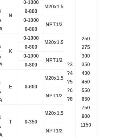
0-1000
M20x1.5
4
0-800
N
A
0-1000
NPT1/2
A
0-800
0-1000
250
M20x1.5
4
0-800
275
K
A
0-1000
300
NPT1/2
A
?3
350
0-800
?4
400
M20x1.5
?5
450
4
E
0-600
?6
550
A
NPT1/2
?8
650
A
750
M20x1.5
900
4
T
0-350
1150
A
NPT1/2
A