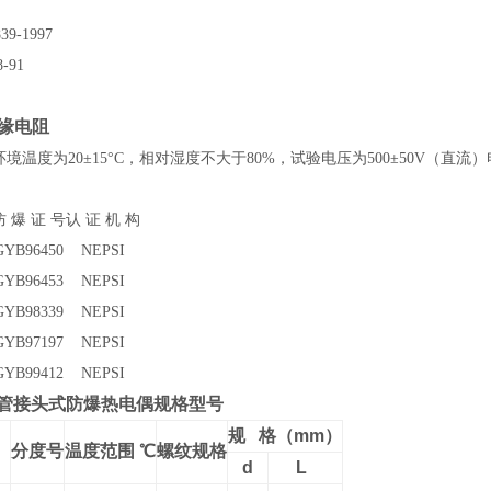
9-1997
-91
缘电阻
境温度为20±15°C，相对湿度不大于80%，试验电压为500±50V（直流）
防 爆 证 号
认 证 机 构
GYB96450
NEPSI
GYB96453
NEPSI
GYB98339
NEPSI
GYB97197
NEPSI
GYB99412
NEPSI
管接头式防爆热电偶规格型号
规 格（mm）
分度号
温度范围 ℃
螺纹规格
d
L