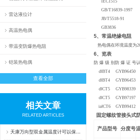
IEC1515
GB/T16839-1997
雷达液位计
JB/T5518-91
GB3836
高温热电偶
5
、常温绝缘电阻
热电偶在环境温度为20
带温变防爆热电阻
6
、览表
铠装热电偶
防 爆 级 别
防 爆 证 号
认
d
‖BT4
GYB96450
查看全部
d
‖BT4
GYB96453
d
‖CT5
GYB98339
d
‖CT5
GYB97197
相关文章
ia
‖CT6
GYB99412
RELATED ARTICLES
固定螺纹管接头式
产品型号
分度号
天康万向型双金属温度计可以保证实验的准确性