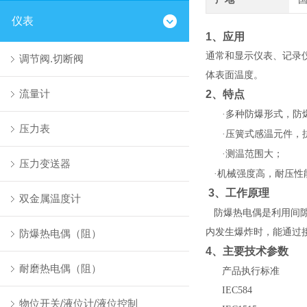
仪表
1
、应用
通常和显示仪表、记录仪
调节阀.切断阀
体表面温度。
流量计
2
、特点
·多种防爆形式，防
压力表
·压簧式感温元件，
·测温范围大；
压力变送器
·机械强度高，耐压性
3
、工作原理
双金属温度计
防爆热电偶是利用间
内发生爆炸时，能通过
防爆热电偶（阻）
4
、主要技术参数
耐磨热电偶（阻）
产品执行标准
IEC584
物位开关/液位计/液位控制