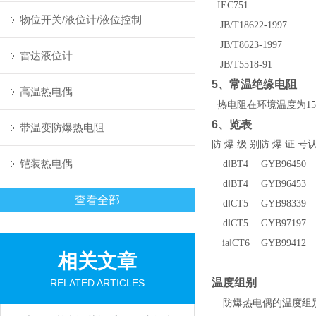
IEC751
物位开关/液位计/液位控制
JB/T18622-1997
JB/T8623-1997
雷达液位计
JB/T5518-91
5
、常温绝缘电阻
高温热电偶
热电阻在环境温度为15
6
、览表
带温变防爆热电阻
防 爆 级 别
防 爆 证 号
认
铠装热电偶
d
‖BT4
GYB96450
d
‖BT4
GYB96453
查看全部
d
‖CT5
GYB98339
d
‖CT5
GYB97197
ia
‖CT6
GYB99412
相关文章
温度组别
RELATED ARTICLES
防爆热电偶的温度组别