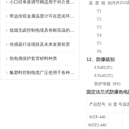
小口径单座调节阀适用于对介质流量或者压力的调节
允许ZUI
温 度 组 别
T1
带远传双金属温度计可在恶劣环境长期工作
T2
T3
低烟无卤控制电缆具有耐高温的特点
T4
T5
传感器行业现状及未来发展前景
T6
热电偶保护套管材料种类
12
、防爆级别
EXdII
□T□
氟塑料控制电缆广泛使用于各种电器设备
EXiaII
□T□
防护等级 :IP65
固定法兰式防爆热电
产品型号
分 度 号
温
WZP-440
WZP2-440