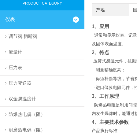
PRODUCT CATEGORY
产地
仪表
1
、应用
通常和显示仪表、记录
调节阀.切断阀
及固体表面温度。
流量计
2
、特点
·压簧式感温元件，抗振
压力表
·测量精确度高；
·毋须补偿导线，节省
压力变送器
·进口薄膜电阻元件，
3
、工作原理
双金属温度计
防爆热电阻是利用间隙
内发生爆炸时，能通过
防爆热电偶（阻）
4
、主要技术参数
耐磨热电偶（阻）
产品执行标准