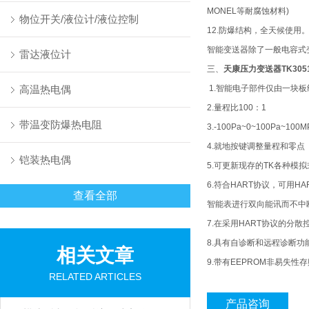
MONEL
等耐腐蚀材料
)
物位开关/液位计/液位控制
12.
防爆结构，全天候使用
智能变送器除了一般电容式
雷达液位计
三、
天康压力变送器
TK305
高温热电偶
1.
智能电子部件仅由一块板
2.
量程比
100
：
1
带温变防爆热电阻
3.-100Pa~0~100Pa~100M
4.
就地按键调整量程和零点
铠装热电偶
5.
可更新现存的
TK
各种模拟
6.
符合
HART
协议，可用
HA
查看全部
智能表进行双向能讯而不中
7.
在采用
HART
协议的分散
8.
具有自诊断和远程诊断功
相关文章
9.
带有
EEPROM
非易失性存
RELATED ARTICLES
产品咨询