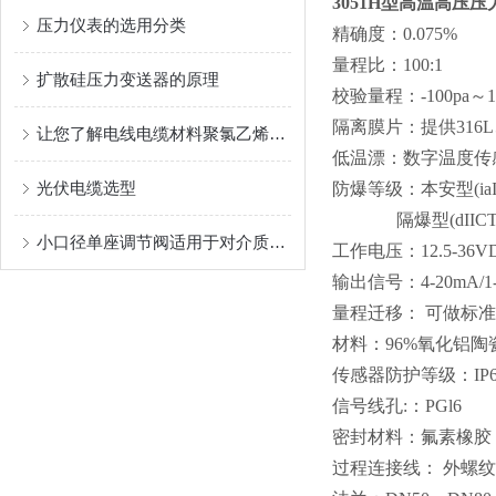
3051H
型高温高压压
压力仪表的选用分类
精确度：0.075%
量程比：100:1
扩散硅压力变送器的原理
校验量程：-100pa～1
隔离膜片：提供316
让您了解电线电缆材料聚氯乙烯树脂的结构
低温漂：数字温度传
光伏电缆选型
防爆等级：本安型(iaIIC
隔爆型(dIICT
小口径单座调节阀适用于对介质流量或者压力的调节
工作电压：12.5-36V
输出信号：4-20mA/1-
量程迁移： 可做标准
材料：96%氧化铝陶
传感器防护等级：IP6
信号线孔:：PGl6
密封材料：氟素橡胶，
过程连接线： 外螺纹