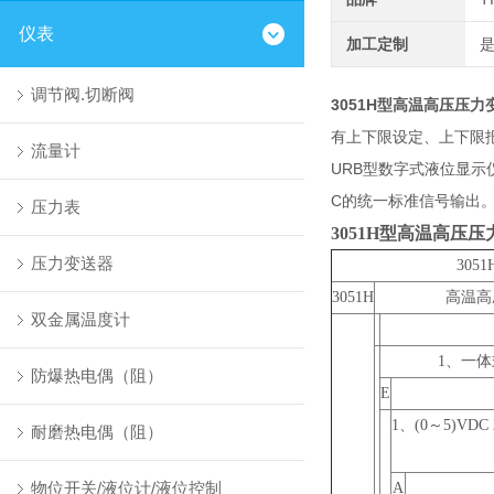
仪表
加工定制
调节阀.切断阀
3051H
型高温高压压力
有上下限设定、上下限
流量计
URB
型数字式液位显示
C
的统一标准信号输出
压力表
3051H
型高温高压压
压力变送器
3051
3051H
高温高
双金属温度计
1
、一体
防爆热电偶（阻）
E
1
、(0～5)VDC
耐磨热电偶（阻）
物位开关/液位计/液位控制
A