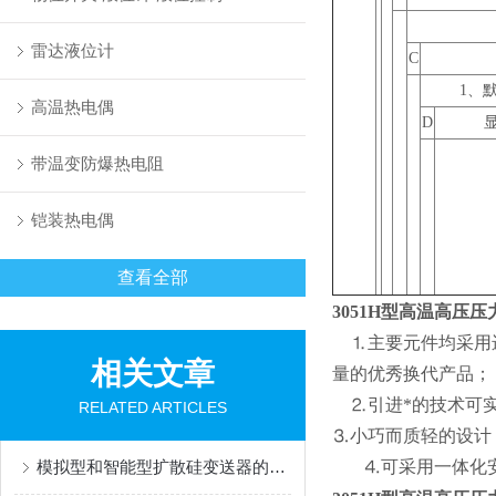
雷达液位计
C
1
、默
高温热电偶
D
带温变防爆热电阻
铠装热电偶
查看全部
3051H
型高温高压压
⒈主要元件均采用
相关文章
量的优秀换代产品；
⒉引进*的技术可
RELATED ARTICLES
⒊小巧而质轻的设计
模拟型和智能型扩散硅变送器的特点分别是什么
⒋可采用一体化安