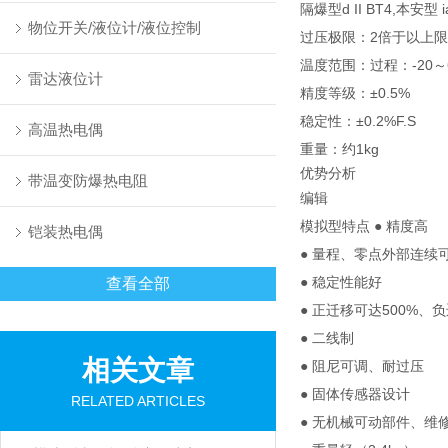
隔爆型d II BT4,本安型 ia
物位开关/液位计/液位控制
过压极限：2倍于以上
温度范围：过程：-20～
雷达液位计
精度等级：±0.5%
稳定性：±0.2%F.S
高温热电偶
重量：约1kg
优势分析
带温变防爆热电阻
编辑
模拟型特点 ● 精度高
铠装热电偶
● 量程、零点外部连续
● 稳定性能好
查看全部
● 正迁移可达500%、负
● 二线制
相关文章
● 阻尼可调、耐过压
● 固体传感器设计
RELATED ARTICLES
● 无机械可动部件、维