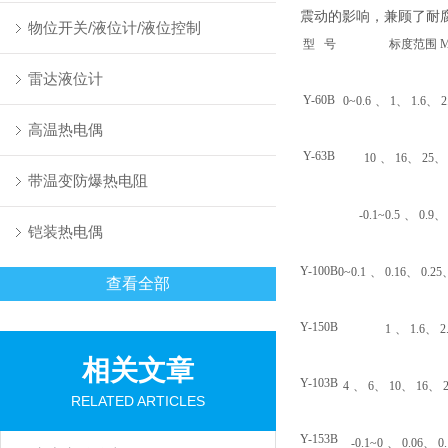
震动的影响，兼顾了耐
物位开关/液位计/液位控制
型 号
标度范围 M
雷达液位计
Y-60B
0~0.6
、 1、 1.6、 
高温热电偶
Y-63B
10
、 16、 25、 
带温变防爆热电阻
-0.1~0.5
、 0.9、 
铠装热电偶
Y-100B
0~0.1
、 0.16、 0.25
查看全部
Y-150B
1
、 1.6、 2
相关文章
Y-103B
4
、 6、 10、 16、 2
RELATED ARTICLES
Y-153B
-0.1~0
、 0.06、 0