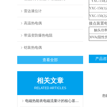
YXC-150(2
YXC-150(1)
雷达液位计
YXC-150(2)
高温热电偶
接点装置
触头功
带温变防爆热电阻
30VA(
阻性负
铠装热电偶
产品咨
查看全部
相关文章
RELATED ARTICLES
您
电磁热能表电磁流量计的核心基于法拉第电磁感应定律