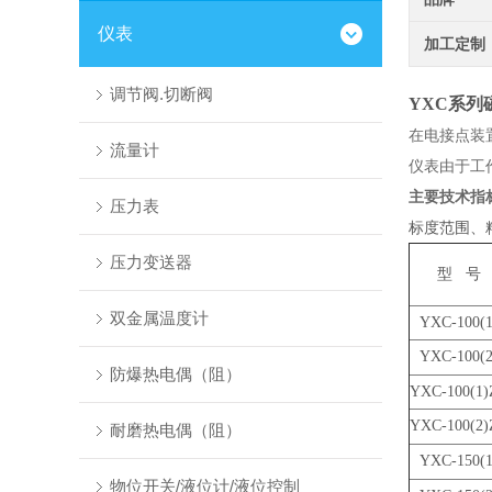
仪表
加工定制
调节阀.切断阀
YXC
系列
在电接点装
流量计
仪表由于工
主要技术指
压力表
标度范围、
压力变送器
型 号
双金属温度计
YXC-100(1
YXC-100(2
防爆热电偶（阻）
YXC-100(1)
YXC-100(2)
耐磨热电偶（阻）
YXC-150(1
物位开关/液位计/液位控制