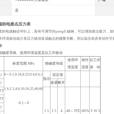
是
磁助电接点压力表
置的电接触信号针上，装有可调节的yong久磁钢，可以增加接点吸力，
作环境振动或介质压力脉动造成触点的频繁关断。所以该仪表具有动作可
标
精确度等级、使用环境温度及抗工作振动
使用环
相对
抗工作
标度范围 MPa
精确度等级
境温度
湿度
振 动
0
～0.1;0.16;0.25;0.4;0.6;1
)
设定值
指示
)
接通
断开
1.6;2.5;4;6;10;16;25;40;60
ZT
ZT
-0.1
～0
)
1.5
1.5
4
-40
～70℃
≯85%
V
·H·3