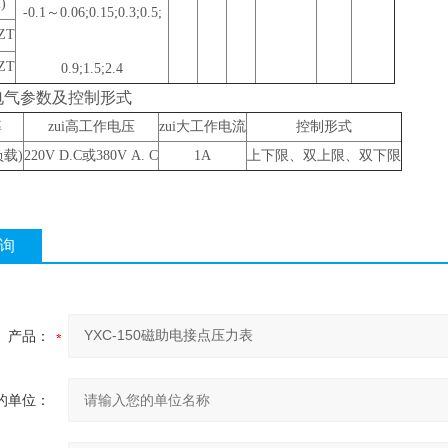
)
-0.1
～0.06;0.15;0.3;0.5;
ZT
ZT
0.9;1.5;2.4
电气参数及控制形式
率
zui高工作电压
zui大工作电流
控制形式
载)
220V D.C
或380V A. C
1A
上下限、双上限、双下限
询
产品：
的单位：