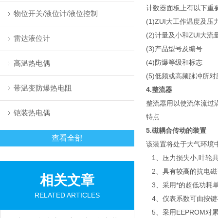
计数器面板上有以下重
物位开关/液位计/液位控制
(1)ZUI大工作温度及压
(2)计量及小和ZUI大流
雷达液位计
(3)产品型号及编号
(4)防爆等级和标志
高温热电偶
(5)低频或高频脉冲所
带温变防爆热电阻
4.整流器
整流器用以使流体流过
铠装热电偶
特点
5.磁耦合传动的装置
查看全部
该装置将处于大气环境
1、压力损失小,叶轮具
2、具有较高的抗电磁
相关文章
3、采用*的超低功耗单
RELATED ARTICLES
4、仪表系数可由按键在
5、采用EEPROM对