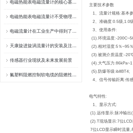
电磁热能表电磁流量计的核心基于法拉第电磁感应定律
主要技术参数
1、流量计规格:基本参
电磁热能表电磁流量计不受物理参数影响
2、准确度:0.5级,1.0级
3、使用条件:
电磁流量计在工业生产中得到了广泛应用
(1).环境温度:-200C~5
天康旋进旋涡流量计的安装及注意事项
(2).相对湿度:5％~95％
(3).被测介质温度:-20℃
传感器行业现状及未来发展前景
(4).大气压力:86kPa~1
(5).防爆等级:ibⅡBT4;
氟塑料阻燃控制软电缆的阻燃性能有着至关重要的作用
4、信号传输距离:传感
电气特性:
1、显示方式:
(1).远传显示:脉冲输出
(2).T现场显示:7位LC
7位LCD显示瞬时流量,单位