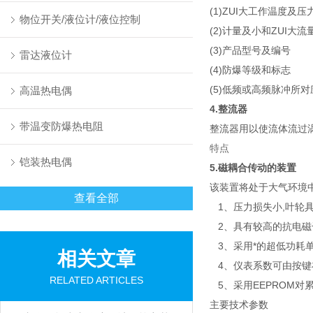
(1)ZUI大工作温度及压
物位开关/液位计/液位控制
(2)计量及小和ZUI大流
(3)产品型号及编号
雷达液位计
(4)防爆等级和标志
(5)低频或高频脉冲所
高温热电偶
4.整流器
带温变防爆热电阻
整流器用以使流体流过
特点
铠装热电偶
5.磁耦合传动的装置
该装置将处于大气环境
查看全部
1、压力损失小,叶轮具
2、具有较高的抗电磁
3、采用*的超低功耗单
相关文章
4、仪表系数可由按键在
RELATED ARTICLES
5、采用EEPROM对
主要技术参数