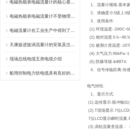
电磁热能表电磁流量计的核心基于法拉第电磁感应定律
1、流量计规格:基本参
2、准确度:0.5级,1.0级
电磁热能表电磁流量计不受物理参数影响
3、使用条件:
(1).环境温度:-200C~5
电磁流量计在工业生产中得到了广泛应用
(2).相对湿度:5％~95％
天康旋进旋涡流量计的安装及注意事项
(3).被测介质温度:-20℃
(4).大气压力:86kPa~1
现场总线电缆五类电缆介绍
(5).防爆等级:ibⅡBT4;
4、信号传输距离:传感
船用控制电力软电缆具有良好的电气性能
电气特性:
1、显示方式:
(1).远传显示:脉冲输出
(2).T现场显示:7位LC
7位LCD显示瞬时流量,单位
(3).涡轮流量变送器：