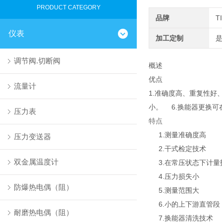
PRODUCT CATEGORY
品牌
T
仪表
加工定制
调节阀.切断阀
概述
优点
流量计
1.准确度高、重复性好
小。 6.换能器更换可
压力表
特点
1.
测量准确
压力变送器
2.
干式检定技术
双金属温度计
3.
在常压状态下计量
4.
压力损失小
防爆热电偶（阻）
5.
测量范围大
6.
小的上下游直管段
耐磨热电偶（阻）
7.
换能器清洗技术