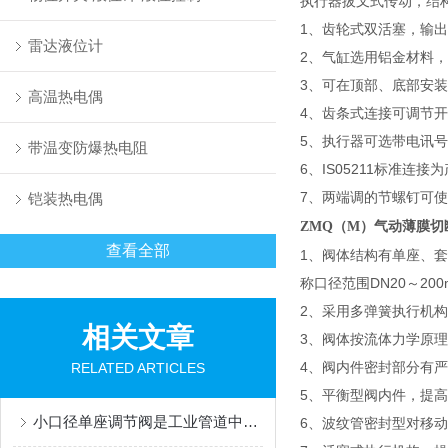
执行器拔叉式传动，结
1、齿轮式双活塞，输
雷达液位计
2、气缸选用铝金材料
3、可在顶部、底部安
高温热电偶
4、齿条式连接可调节
5、执行器可选带电讯
带温变防爆热电阻
6、IS05211标准连
7、两端调的节螺钉可使
铠装热电偶
ZMQ（M）气动薄膜切
查看全部
1、阀体结构有单座、套
称口径范围DN20～20
2、采用多弹簧执行机构
相关文章
3、阀体按流体力学原理
4、阀内件密封部分有
RELATED ARTICLES
5、平衡型阀内件，提
小口径单座调节阀是工业管道中的精密流量控制单元
6、波纹管密封型对移