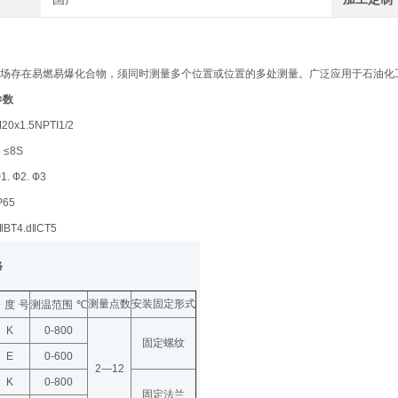
场存在易燃易爆化合物，须同时测量多个位置或位置的多处测量。广泛应用于石油化
参数
20x1.5NPTI1/2
：
≤8S
1. Ф2. Ф3
P65
‖BT4.d‖CT5
格
测量点数
安装固定形式
分
度
号
测温范围
℃
K
0-800
固定螺纹
E
0-600
2—12
K
0-800
固定法兰