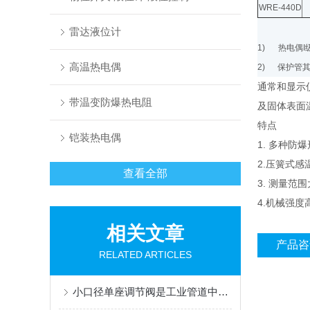
WRE-440D
雷达液位计
1)
热电偶
I
高温热电偶
2)
保护管
通常和显示
带温变防爆热电阻
及固体表面
特点
铠装热电偶
1. 多种防
2.压簧式
查看全部
3. 测量范
4.机械强
相关文章
产品咨
RELATED ARTICLES
小口径单座调节阀是工业管道中的精密流量控制单元