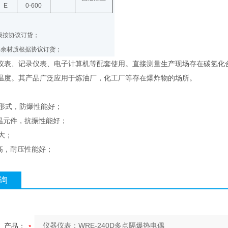
E
0-600
级按协议订货；
其余材质根据协议订货；
仪表、记录仪表、电子计算机等配套使用。直接测量生产现场存在碳氢化合
温度。其产品广泛应用于炼油厂，化工厂等存在爆炸物的场所。
爆形式，防爆性能好；
感温元件，抗振性能好；
围大；
度高，耐压性能好；
询
产品：