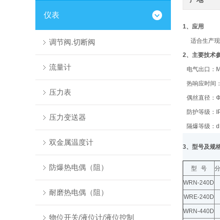
仪表
1
、应用
适合生产现
调节阀.切断阀
2
、主要技术
流量计
电气出口：
M
热响应时间
压力表
偶丝直径：
Ф
防护等级：
I
压力变送器
隔爆等级：
d
双金属温度计
3
、型号及规
防爆热电偶（阻）
型
号
WRN-240D
耐磨热电偶（阻）
WRE-240D
WRN-440D
物位开关/液位计/液位控制