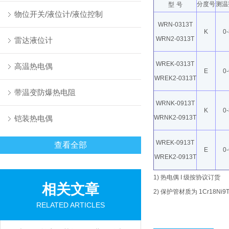
分度号
测温
型
号
物位开关/液位计/液位控制
WRN-0313T
K
0
WRN2-0313T
雷达液位计
WREK-0313T
高温热电偶
E
0
WREK2-0313T
带温变防爆热电阻
WRNK-0913T
K
0
铠装热电偶
WRNK2-0913T
WREK-0913T
查看全部
E
0
WREK2-0913T
1)
热电偶
I
级按协议订货
相关文章
2)
保护管材质为
1Cr18Ni9T
RELATED ARTICLES