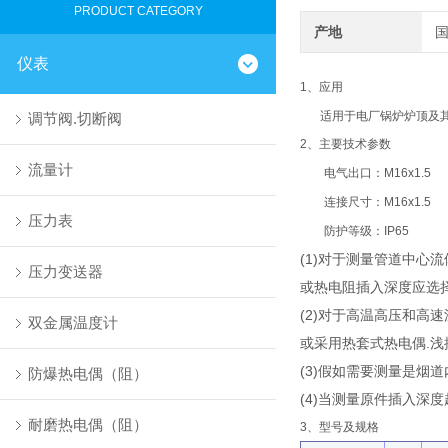
PRODUCT CATEGORY
产地
仪表
1
、应用
适用于电厂锅炉炉顶及
调节阀.切断阀
2
、主要技术参数
流量计
电气出口：
M16x1.5
连接尺寸：
M16x1.5
压力表
防护等级：
IP65
(1)对于测量管道中心
压力变送器
或热电阻插入深度应选择
(2)对于高温高压和高
双金属温度计
或采用热套式热电偶.浅
(3)假如需要测量是烟道
防爆热电偶（阻）
(4)当测量原件插入深
耐磨热电偶（阻）
3
、型号及规格