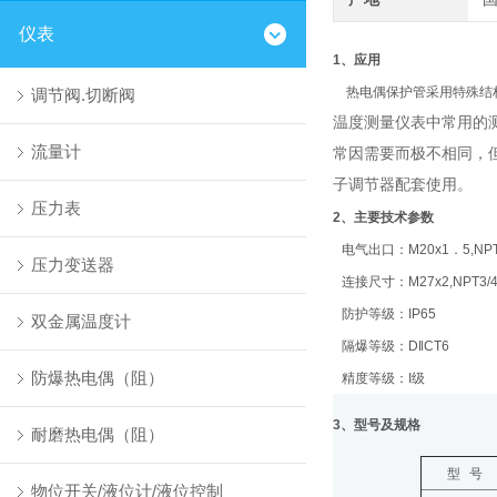
仪表
1
、应用
热电偶保护管采用特殊结
调节阀.切断阀
温度测量仪表中常用的
流量计
常因需要而极不相同，
子调节器配套使用。
压力表
2
、主要技术参数
电气出口：
M20x1
．
5,NP
压力变送器
连接尺寸：
M27x2,NPT3/
防护等级：
IP65
双金属温度计
隔爆等级：
D‖CT6
防爆热电偶（阻）
精度等级：
I
级
3
、型号及规格
耐磨热电偶（阻）
型
号
物位开关/液位计/液位控制