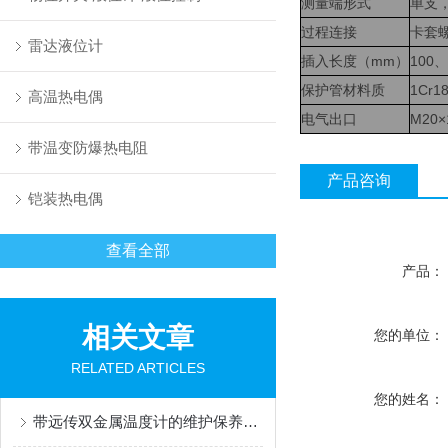
测量端形式
单支
过程连接
卡套
雷达液位计
插入长度（mm）
100
、
保护管材料质
1Cr1
高温热电偶
电气出口
M20
×
带温变防爆热电阻
产品咨询
铠装热电偶
查看全部
产品：
相关文章
您的单位：
RELATED ARTICLES
您的姓名：
带远传双金属温度计的维护保养需要从多个方面入手