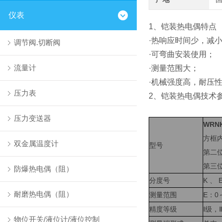
仪表
1
、铠装热电偶特点
·
热响应时间少，减
调节阀.切断阀
·
可弯曲安装使用；
流量计
·
测量范围大；
·
机械强度高，耐压
压力表
2
、铠装热电偶技术
压力变送器
WRN
方框
双金属温度计
型
号
第二
第三位
防爆热电偶（阻）
分度号
K 、 
耐磨热电偶（阻）
测量范围
E：0
精度等级
Ⅰ级，
物位开关/液位计/液位控制