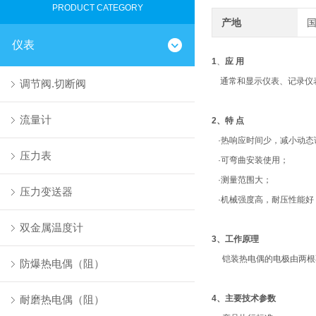
PRODUCT CATEGORY
产地
仪表
1
、
应 用
通常和显示仪表、记录仪表
调节阀.切断阀
流量计
2、特 点
·热响应时间少，减小动态
压力表
·可弯曲安装使用；
·测量范围大；
压力变送器
·机械强度高，耐压性能好
双金属温度计
3、工作原理
铠装热电偶的电极由两根不
防爆热电偶（阻）
耐磨热电偶（阻）
4、主要技术参数