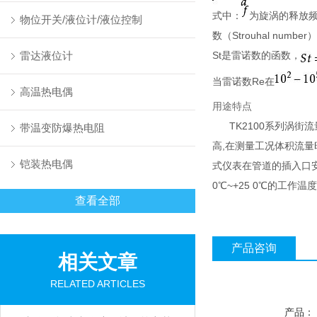
式中：
为旋涡的释放频
物位开关/液位计/液位控制
数（Strouhal num
雷达液位计
St是雷诺数的函数，
当雷诺数Re在
高温热电偶
用途特点
TK2100系列涡街流
带温变防爆热电阻
高,在测量工况体积流量
铠装热电偶
式仪表在管道的插入口安
0℃~+25 0℃的工
查看全部
产品咨询
相关文章
RELATED ARTICLES
产品：