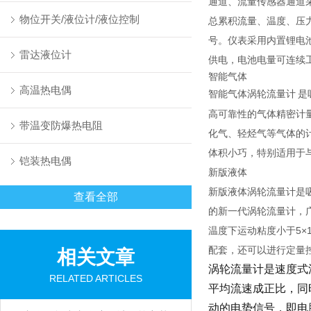
通道、流量传感器通道
物位开关/液位计/液位控制
总累积流量、温度、压力
号。仪表采用内置锂电池
雷达液位计
供电，电池电量可连续工
智能气体
高温热电偶
智能气体涡轮流量计
是
高可靠性的气体精密计
带温变防爆热电阻
化气、轻烃气等气体的
体积小巧，特别适用于与
铠装热电偶
新版液体
新版液体涡轮流量计是
查看全部
的新一代涡轮流量计，广泛
温度下运动粘度小于5×1
配套，还可以进行定量
相关文章
涡轮流量计是速度式
RELATED ARTICLES
平均流速成正比，同
动的电势信号，即电