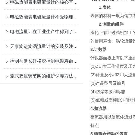
电磁热能表电磁流量计的核心基于法拉第电磁感应定律
1.表体
表体的材料一般为钢或
电磁热能表电磁流量计不受物理参数影响
2.测量的组件
电磁流量计在工业生产中得到了广泛应用
涡轮上有经过精密加工
的使用寿命。涡轮流量
天康旋进旋涡流量计的安装及注意事项
3.计数器
计数器面板上有以下重
控制与延长硅橡胶控制电缆寿命的方法
(1)ZUI大工作温度及压
(2)计量及小和ZUI大流
笼式双座调节阀的维护保养方法有哪些？
(3)产品型号及编号
(4)防爆等级和标志
(5)低频或高频脉冲所
4.整流器
整流器用以使流体流过
特点
5.磁耦合传动的装置