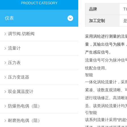
PRODUCT CATEGORY
品牌
T
仪表
加工定制
调节阀.切断阀
采用涡轮进行测量的
流
量，其输出信号为频率
流量计
产生感应信号。
流量信号可分为脉冲信号
压力表
统配合使用。
智能
压力变送器
一体化涡轮流量计，采
紧凑、读数直观清晰、
双金属温度计
进行现场修正。高清晰
防爆热电偶（阻）
丢。该类涡轮流量计均为防
引智能
该系列流量计采用*的
耐磨热电偶（阻）