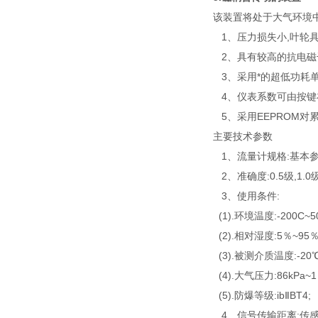
该装置将处于大气环境
1、压力损失小,叶轮具
2、具有较高的抗电磁
3、采用*的超低功耗单
4、仪表系数可由按键在
5、采用EEPROM对
主要技术参数
1、流量计规格:基本参
2、准确度:0.5级,1.0级
3、使用条件:
(1).环境温度:-200C~5
(2).相对湿度:5％~95％
(3).被测介质温度:-20℃
(4).大气压力:86kPa~1
(5).防爆等级:ibⅡBT4;
4、信号传输距离:传感