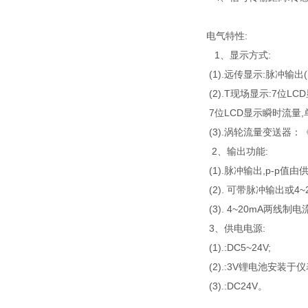
电气特性:
1、显示方式:
(1).远传显示:脉冲输出
(2).T现场显示:7位LC
7位LCD显示瞬时流量,单位
(3).涡轮流量变送器：
2、输出功能:
(1).脉冲输出,p-p值
(2). 可带脉冲输出或4
(3). 4~20mA两线制
3、供电电源:
(1).:DC5~24V;
(2).:3V锂电池安装
(3).:DC24V。