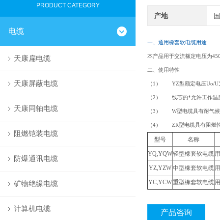
PRODUCT CATEGORY
产地
电缆
一、通用橡套软电缆用途
本产品用于交流额定电压为45
天康扁电缆
二、
使用特性
天康屏蔽电缆
（1） YZ型额定电压Uo/U为30
（2） 线芯的*允许工作温度
天康同轴电缆
（3） W型电缆具有耐气候
（4） ZR型电缆具有阻燃
阻燃铠装电缆
型号
名称
YQ,YQW
轻型橡套软电缆
防爆通讯电缆
YZ,YZW
中型橡套软电缆
YC,YCW
重型橡套软电缆
矿物绝缘电缆
计算机电缆
产品咨询