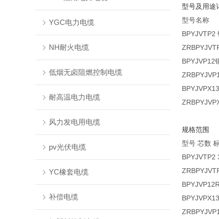
型号及用途
型号名称
YGC电力电缆
BPYJVTP2
NH耐火电缆
ZRBPYJVT
BPYJVP12
低烟无卤阻燃控制电缆
ZRBPYJVP
BPYJVPX1
耐高温电力电缆
ZRBPYJVP
风力发电用电缆
规格范围
型号
芯数
pv光伏电缆
BPYJVTP2 
ZRBPYJVTP
YC橡套电缆
BPYJVP12
补偿电缆
BPYJVPX1
ZRBPYJVP