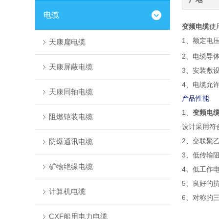
电缆
变频电缆
使
1
、额定电
天康扁电缆
2
、电缆导体
天康屏蔽电缆
3
、安装敷
4
、电缆允许
天康同轴电缆
产品性能
1
变频电
、
阻燃铠装电缆
设计采用符
2
、交联聚
防爆通讯电缆
3
、低传输
矿物绝缘电缆
4
、低工作
5
、良好的
计算机电缆
6
、对称的
CXF船用电力电缆