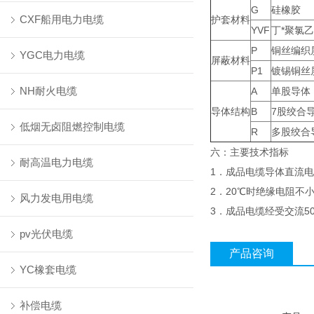
G
硅橡胶
CXF船用电力电缆
护套材料
YVF
丁*聚氯
P
铜丝编织
YGC电力电缆
屏蔽材料
P1
镀锡铜丝
NH耐火电缆
A
单股导体
导体结构
B
7股绞合
低烟无卤阻燃控制电缆
R
多股绞合
六：主要技术指标
耐高温电力电缆
1．成品电缆导体直流电阻
2．20℃时绝缘电阻不小于
风力发电用电缆
3．成品电缆经受交流50H
pv光伏电缆
产品咨询
YC橡套电缆
补偿电缆