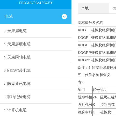
PRODUCT CATEGORY
产地
电缆
基本型号及名称
KGG
硅橡胶绝缘和
天康扁电缆
KGGR
硅橡胶绝缘和
天康屏蔽电缆
KGGP
硅橡胶绝缘和
KGGRP
硅橡胶绝缘和
天康同轴电缆
KGG22
硅橡胶绝缘和
备注：1 如需阻燃型硅
阻燃铠装电缆
五：代号名称和含义
表2
防爆通讯电缆
项目
代号
说明
矿物绝缘电缆
阻燃特性
ZR
阻燃硅橡
系列代号
K
控制电缆
计算机电缆
绝缘材料
G
硅橡胶