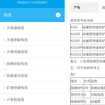
PRODUCT CATEGORY
产地
电缆
基本型号及名称
KGG
硅橡胶绝缘和
天康扁电缆
KGGR
硅橡胶绝缘和
天康屏蔽电缆
KGGP
硅橡胶绝缘和
KGGRP
硅橡胶绝缘和
天康同轴电缆
KGG22
硅橡胶绝缘和
备注：1 如需阻燃型硅
阻燃铠装电缆
五：代号名称和含义
表2
防爆通讯电缆
项目
代号
说明
矿物绝缘电缆
阻燃特性
ZR
阻燃硅橡
系列代号
K
控制电缆
计算机电缆
绝缘材料
G
硅橡胶