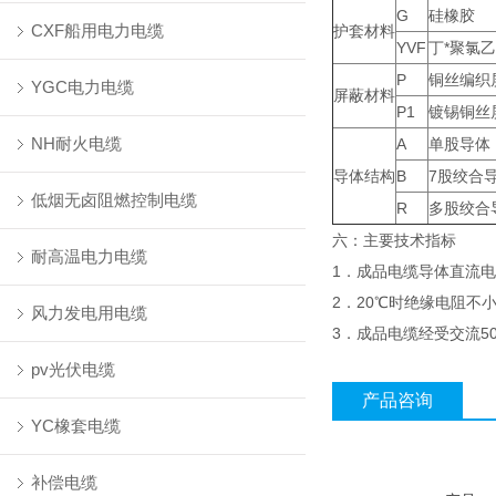
G
硅橡胶
CXF船用电力电缆
护套材料
YVF
丁*聚氯
P
铜丝编织
YGC电力电缆
屏蔽材料
P1
镀锡铜丝
NH耐火电缆
A
单股导体
导体结构
B
7股绞合
低烟无卤阻燃控制电缆
R
多股绞合
六：主要技术指标
耐高温电力电缆
1．成品电缆导体直流电阻
2．20℃时绝缘电阻不小于
风力发电用电缆
3．成品电缆经受交流50H
pv光伏电缆
产品咨询
YC橡套电缆
补偿电缆