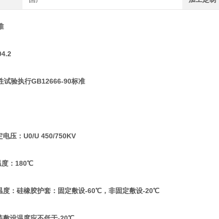
准
4.2
试验执行GB12666-90标准
电压：U0/U 450/750KV
温度：180℃
温度：硅橡胶护套：固定敷设-60℃，非固定敷设-20℃
装敷设温度应不低于-20℃。