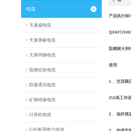
电缆
产品执行标
天康扁电缆
Q/HHTZH00
天康屏蔽电缆
阻燃耐火特性
天康同轴电缆
使用
阻燃铠装电缆
1． 交流额定
防爆通讯电缆
ZUI高工作
矿物绝缘电缆
2． 低环境
计算机电缆
CXF船用电力电缆
3． 电缆安