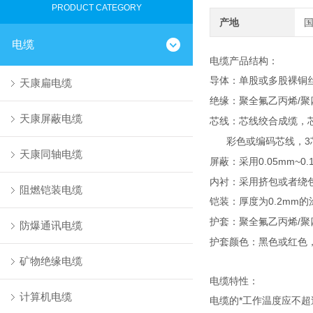
PRODUCT CATEGORY
产地
电缆
电缆产品结构：
导体：单股或多股裸铜丝
天康扁电缆
绝缘：聚全氟乙丙烯
/
聚
天康屏蔽电缆
芯线：芯线绞合成缆，芯线颜
彩色或编码芯线，
3
天康同轴电缆
屏蔽：采用
0.05mm~0.
内衬：采用挤包或者绕
阻燃铠装电缆
铠装：厚度为
0.2mm
的
护套：聚全氟乙丙烯
/
聚
防爆通讯电缆
护套颜色：黑色或红色
矿物绝缘电缆
电缆特性：
计算机电缆
电缆的*工作温度应不超