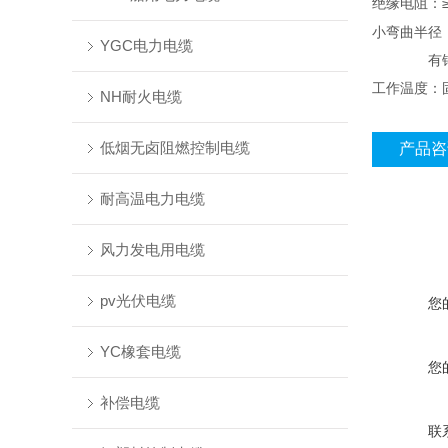
绝缘电阻：≥ 3
小弯曲半径：
YGC电力电缆
有铠装
工作温度：固
NH耐火电缆
低烟无卤阻燃控制电缆
产品咨
耐高温电力电缆
风力发电用电缆
pv光伏电缆
您
YC橡套电缆
您
补偿电缆
联