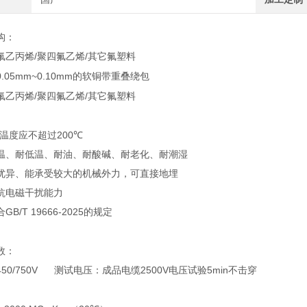
构：
氟乙丙烯
/
/
聚四氟乙烯
其它氟塑料
0.05mm~0.10mm
的软铜带重叠绕包
氟乙丙烯
/
/
聚四氟乙烯
其它氟塑料
作温度应不超过
200
℃
温、耐低温、耐油、耐酸碱、耐老化、耐潮湿
优异、能承受较大的机械外力，可直接地埋
抗电磁干扰能力
/T 19666-2025
的规定
数：
50/750V 测试电压：成品电缆
2500V
5min
电压试验
不击穿