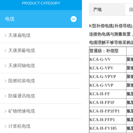
PRODUCT CATEGORY
产地
电缆
K型
补偿电缆
(
补偿导线
连接热电偶与测量装置
天康扁电缆
电缆理解不够导致采购
天康屏蔽电缆
普通级：补偿型
KCA-G-VV
聚
天康同轴电缆
KCA-G-VPV
聚
KCA-G-VPVP
聚
阻燃铠装电缆
KCA-G-VVP
聚
KCA-H-FF
氟
防爆通讯电缆
KCA-H-FP1F
氟
矿物绝缘电缆
KCA-H-FP1FP1
氟
KCA-H-FFP1
氟
计算机电缆
KCA-H-FV105
氟