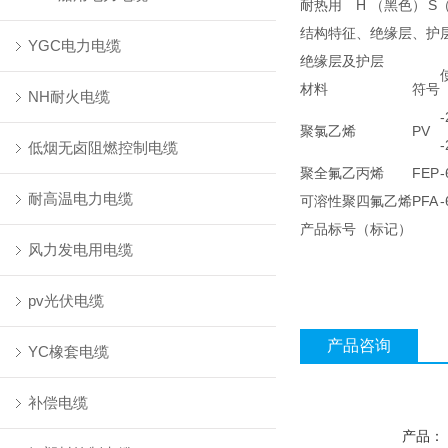
耐热用
H
（黑色）
S
结构特征、绝缘层、护
YGC电力电缆
绝缘层及护层
材料
符号
NH耐火电缆
聚氯乙烯
PV
低烟无卤阻燃控制电缆
聚全氟乙丙烯
FEP
耐高温电力电缆
可溶性聚四氟乙烯
PFA
产品标号（标记）
风力发电用电缆
pv光伏电缆
产品咨询
YC橡套电缆
补偿电缆
产品：