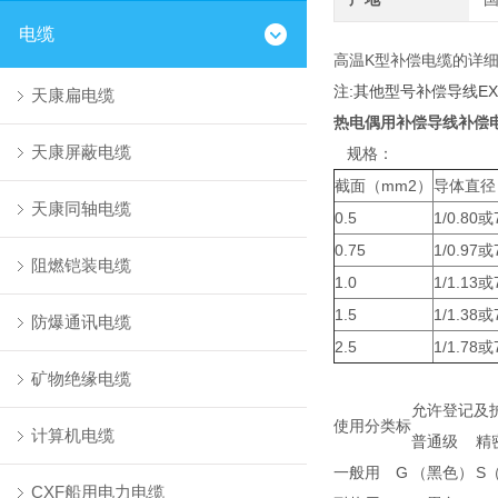
电缆
高温K型补偿电缆的详细
注:其他型号补偿导线EX、
天康扁电缆
热电偶用补偿导线补偿
天康屏蔽电缆
规格：
截面（mm2）
导体直径
天康同轴电缆
0.5
1/0.80或7
0.75
1/0.97或7
阻燃铠装电缆
1.0
1/1.13或7
1.5
1/1.38或7
防爆通讯电缆
2.5
1/1.78或7
矿物绝缘电缆
允许登记及
使用分类
标
计算机电缆
普通级
精
一般用
G
（黑色）
S
CXF船用电力电缆