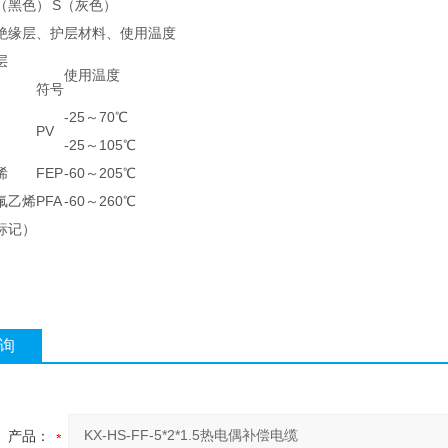
（黑色）
S（灰色）
绝缘层、护层材料、使用温度
层
使用温度
符号
-25～70℃
PV
-25～105℃
烯
FEP
-60～205℃
氟乙烯
PFA
-60～260℃
标记）
询
产品：