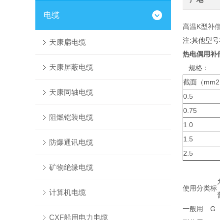
电缆
高温K型补
注:其他型号
天康扁电缆
热电偶用补
天康屏蔽电缆
规格：
截面（mm
天康同轴电缆
0.5
0.75
阻燃铠装电缆
1.0
1.5
防爆通讯电缆
2.5
矿物绝缘电缆
使用分类
标
计算机电缆
一般用
G
CXF船用电力电缆