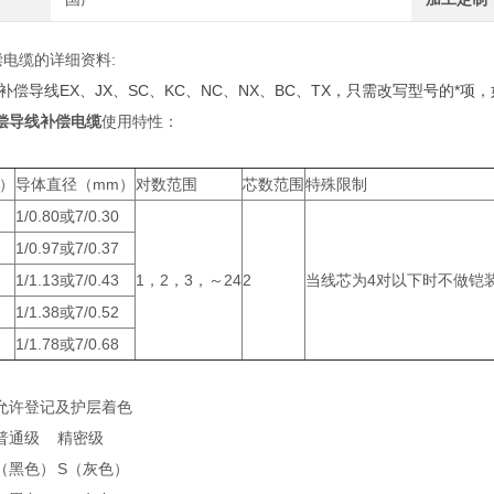
偿电缆的详细资料:
补偿导线EX、JX、SC、KC、NC、NX、BC、TX，只需改写型号的*项，如E
偿导线补偿电缆
使用特性：
2）
导体直径（mm）
对数范围
芯数范围
特殊限制
1/0.80或7/0.30
1/0.97或7/0.37
1/1.13或7/0.43
1，2，3，～24
2
当线芯为4对以下时不做铠
1/1.38或7/0.52
1/1.78或7/0.68
允许登记及护层着色
普通级
精密级
（黑色）
S（灰色）