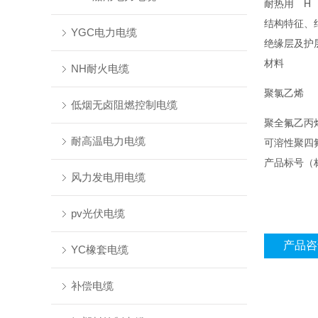
耐热用
H
结构特征、
YGC电力电缆
绝缘层及护
材料
NH耐火电缆
聚氯乙烯
低烟无卤阻燃控制电缆
聚全氟乙丙
耐高温电力电缆
可溶性聚四
产品标号（
风力发电用电缆
pv光伏电缆
产品咨
YC橡套电缆
补偿电缆