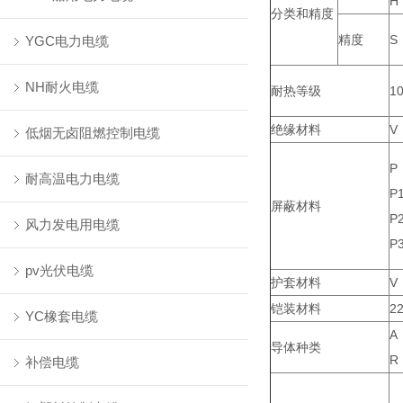
H
分类和精度
精度
S
YGC电力电缆
NH耐火电缆
耐热等级
1
绝缘材料
V
低烟无卤阻燃控制电缆
P
耐高温电力电缆
P
屏蔽材料
P
风力发电用电缆
P
pv光伏电缆
护套材料
V
铠装材料
2
YC橡套电缆
A
导体种类
R
补偿电缆