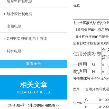
氟塑料控制电缆
规格
硅橡胶控制电缆
注:ⅰ带屏蔽或铝塑复
变频电缆
ⅱ即有分屏蔽也有总屏
ⅲ只有总屏蔽的电缆外
CEFR/CEF船用电力电缆
②其他技术指标见氟熟
允
特种电缆
使用分类
标志
普
查看全部
一般用
G
B
耐热用
H
B
补偿电缆
与补偿导线的
相关文章
型号
使用分类
导线
RELATED ARTICLES
G
0~100
SC&RC
热电偶用补偿电缆的使用能够不损失信号质量
H
0~200