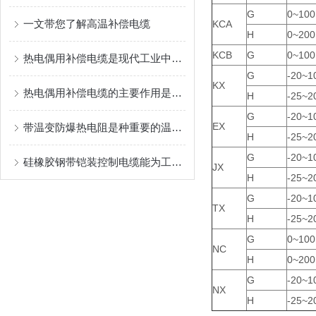
G
0~100
一文带您了解高温补偿电缆
KCA
H
0~200
KCB
G
0~100
热电偶用补偿电缆是现代工业中非常重要的测量设备
G
-20~1
KX
热电偶用补偿电缆的主要作用是什么？
H
-25~2
G
-20~1
EX
带温变防爆热电阻是种重要的温度测量工具
H
-25~2
G
-20~1
硅橡胶钢带铠装控制电缆能为工业生产和各类工程提供可靠的保障
JX
H
-25~2
G
-20~1
TX
H
-25~2
G
0~100
NC
H
0~200
G
-20~1
NX
H
-25~2