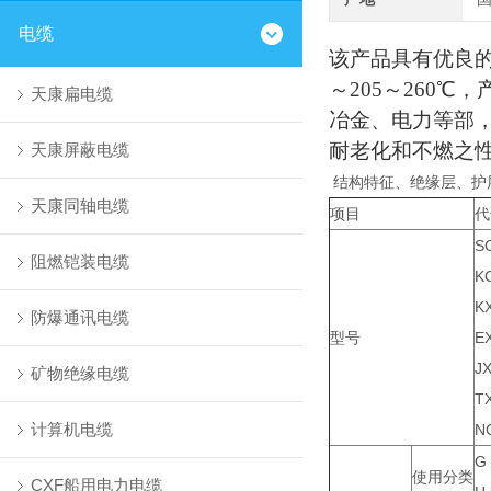
电缆
该产品具有优良的
～205～260
天康扁电缆
冶金、电力等部
耐老化和不燃之
天康屏蔽电缆
结构特征、绝缘层、护
天康同轴电缆
项目
S
阻燃铠装电缆
K
K
防爆通讯电缆
型号
E
J
矿物绝缘电缆
T
计算机电缆
N
G
使用分类
CXF船用电力电缆