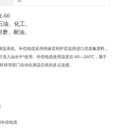
60
于石油、化工、
耐磨、耐油、
测温系统。补偿电缆采用绝缘层和护层选用进口优质氟塑料，
入油水中*使用。补偿电缆使用温度在-60—260℃，属于
、科研等部门自动化测温仪表的多点连接。
缆
用补偿电缆