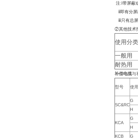
注:ⅰ带屏
ⅱ即有分屏
ⅲ只有总屏
②其他技术
使用分
一般用
耐热用
补偿电缆
与
型号
使
G
SC&RC
H
G
KCA
H
KCB
G