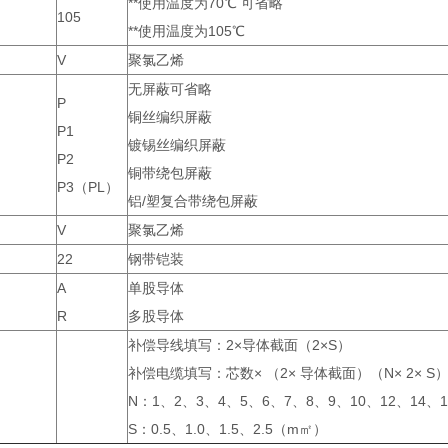
**使用温度为70℃ 可省略
105
**使用温度为105℃
V
聚氯乙烯
无屏蔽可省略
P
铜丝编织屏蔽
P1
镀锡丝编织屏蔽
P2
铜带绕包屏蔽
P3（PL）
铝/塑复合带绕包屏蔽
V
聚氯乙烯
22
钢带铠装
A
单股导体
R
多股导体
补偿导线填写：2×导体截面（2×S）
补偿电缆填写：芯数× （2× 导体截面）（N× 2× S
N：1、2、3、4、5、6、7、8、9、10、12、14、1
S：0.5、1.0、1.5、2.5（m㎡）