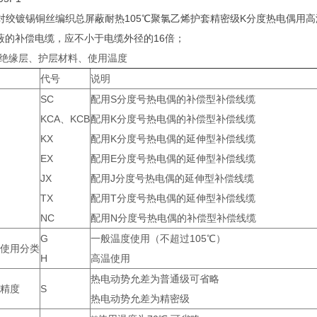
对绞镀锡铜丝编织总屏蔽耐热105℃聚氯乙烯护套精密级K分度热电偶用
屏蔽的补偿电缆，应不小于电缆外径的16倍；
绝缘层、护层材料、使用温度
代号
说明
SC
配用S分度号热电偶的补偿型补偿线缆
KCA、KCB
配用K分度号热电偶的补偿型补偿线缆
KX
配用K分度号热电偶的延伸型补偿线缆
EX
配用E分度号热电偶的延伸型补偿线缆
JX
配用J分度号热电偶的延伸型补偿线缆
TX
配用T分度号热电偶的延伸型补偿线缆
NC
配用N分度号热电偶的补偿型补偿线缆
G
一般温度使用（不超过105℃）
使用分类
H
高温使用
热电动势允差为普通级可省略
精度
S
热电动势允差为精密级