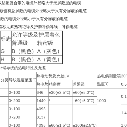
蔽或铝塑复合带的电缆外径略大于无屏蔽层的电缆
蔽也有总屏蔽的电缆外径略大于只有分屏蔽的电缆
蔽的电缆外径略小于只有分屏蔽的电缆
指标见氟熟料绝缘及护套补偿导线、补偿电缆
允许等级及护层着色
类
标志
普通级
精密级
G
B（黑色）
A（灰色）
H
B（黑色）
A（黄色）
补偿导线的热电特性及允差
热电动势及允差μV
热电偶测量端
2
用分类
导线温度范围℃
温度℃
热电势
精密度
普通级
0.
0~100
646
±30(±2.5℃)
±60(±5.0℃)
0.1
0~200
1440
/
±60(±5.0℃)
1000
0~100
4095
1.4
0~200
8137
0~100
4095
±60(±1.5℃)
±100(±2.5℃)
1.0