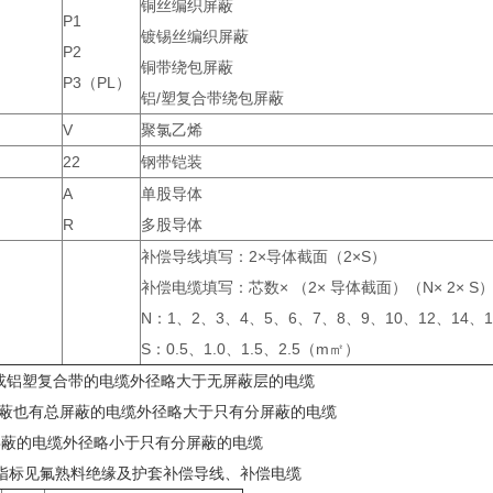
铜丝编织屏蔽
P1
镀锡丝编织屏蔽
P2
铜带绕包屏蔽
P3（PL）
铝/塑复合带绕包屏蔽
V
聚氯乙烯
22
钢带铠装
A
单股导体
R
多股导体
补偿导线填写：2×导体截面（2×S）
补偿电缆填写：芯数× （2× 导体截面）（N× 2× S
N：1、2、3、4、5、6、7、8、9、10、12、14、1
S：0.5、1.0、1.5、2.5（m㎡）
蔽或铝塑复合带的电缆外径略大于无屏蔽层的电缆
蔽也有总屏蔽的电缆外径略大于只有分屏蔽的电缆
蔽的电缆外径略小于只有分屏蔽的电缆
指标见氟熟料绝缘及护套补偿导线、补偿电缆