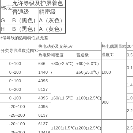
允许等级及护层着色
类
标志
普通级
精密级
G
B（黑色）
A（灰色）
H
B（黑色）
A（黄色）
补偿导线的热电特性及允差
热电动势及允差μV
热电偶测量端
2
用分类
导线温度范围℃
温度℃
热电势
精密度
普通级
0.
0~100
646
±30(±2.5℃)
±60(±5.0℃)
0.1
0~200
1440
/
±60(±5.0℃)
1000
0~100
4095
1.4
0~200
8137
0~100
4095
±60(±1.5℃)
±100(±2.5℃)
1.0
900
-20~100
4095
2.2
-25~200
8137
-20~100
6137
±120(±1.5℃)
±200(±2.5℃)
2.5
-25~200
13419