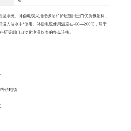
测温系统。补偿电缆采用绝缘层和护层选用进口优质氟塑料，
入油水中*使用。补偿电缆使用温度在-60—260℃，属于
、科研等部门自动化测温仪表的多点连接。
缆
用补偿电缆
缆