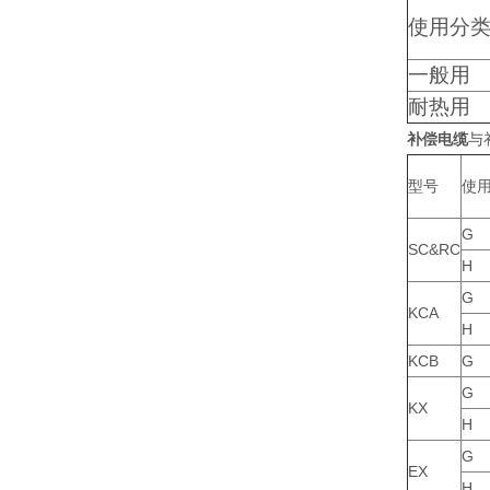
使用分
一般用
耐热用
补偿电缆
与
型号
使
G
SC&RC
H
G
KCA
H
KCB
G
G
KX
H
G
EX
H