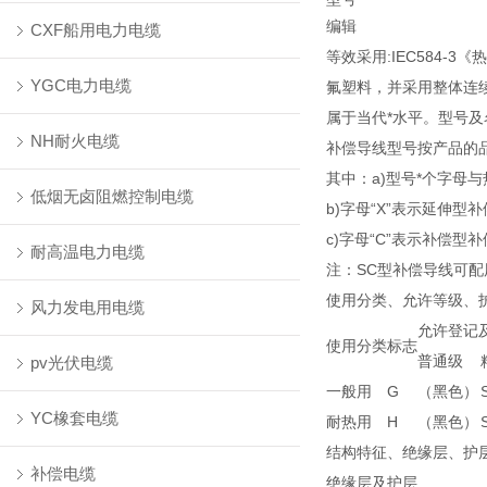
编辑
CXF船用电力电缆
等效采用:IEC584
YGC电力电缆
氟塑料，并采用整体连续
属于当代*水平。型号及
NH耐火电缆
补偿导线型号按产品的品种
其中：a)型号*个字母
低烟无卤阻燃控制电缆
b)字母“X”表示延伸型补
c)字母“C”表示补偿型补
耐高温电力电缆
注：SC型补偿导线可配
使用分类、允许等级、
风力发电用电缆
允许登记
使用分类
标志
普通级
pv光伏电缆
一般用
G
（黑色）
YC橡套电缆
耐热用
H
（黑色）
结构特征、绝缘层、护
补偿电缆
绝缘层及护层