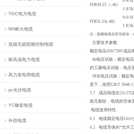
0.6/1k
FDEH-25
（-40）
1.8/3
YGC电力电缆
0.6/1k
FDES-25(-40)
1.8/3
NH耐火电缆
注：阻燃电缆在型号前加：Z
主要技术参数
低烟无卤阻燃控制电缆
额定电压
450/750V
成品
耐高温电力电缆
4h
电压试验：额定电压
的工频电压试验，电压
风力发电用电缆
冲击电压试验：额定电
度下，按照
GB/T 3048.1
pv光伏电缆
5.7
成品电缆在
23±5
℃
面无裂纹，电缆的导体
YC橡套电缆
电缆使用特性
6.1
电缆额定电压
U
/U
0
补偿电缆
6.2
电缆导体的*允许