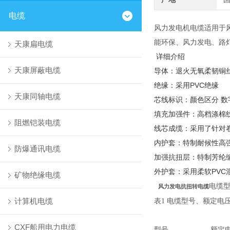
电缆
风力发电机电缆适用于风
能环保、风力发电、路
天康扁电缆
详细介绍
天康屏蔽电缆
导体：退火无氧柔韧铜
绝缘：采用PVC绝缘
天康同轴电缆
芯线标识：颜色区分 数字
填充加强件：高档涤棉
阻燃铠装电缆
线芯成缆：采用了针对
内护套：特制耐候性高
防爆通讯电缆
加强抗扭层：特制芳纶
外护套：采用柔软PVC
矿物绝缘电缆
电缆
风力发电抗扭转电缆
计算机电缆
表
1
电缆型号、额定电
CXF船用电力电缆
型号
额定