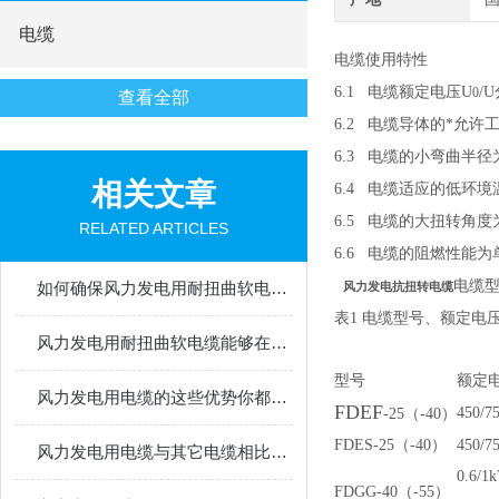
电缆
电缆使用特性
6.1
电缆额定电压
U
/U
0
查看全部
6.2
电缆导体的*允许
6.3
电缆的小弯曲半径
相关文章
6.4
电缆适应的低环境
6.5
电缆的大扭转角度
RELATED ARTICLES
6.6
电缆的阻燃性能为
电缆
如何确保风力发电用耐扭曲软电缆长期可靠运行？
风力发电抗扭转电缆
表
1
电缆型号、额定电
风力发电用耐扭曲软电缆能够在设备运转时承受一定的扭转力
型号
额定
风力发电用电缆的这些优势你都了解过吗？
FDEF
450/7
-25
（-40）
FDES-25
（-40）
450/7
风力发电用电缆与其它电缆相比的优势
0.6/1k
FDGG-40
（-55）