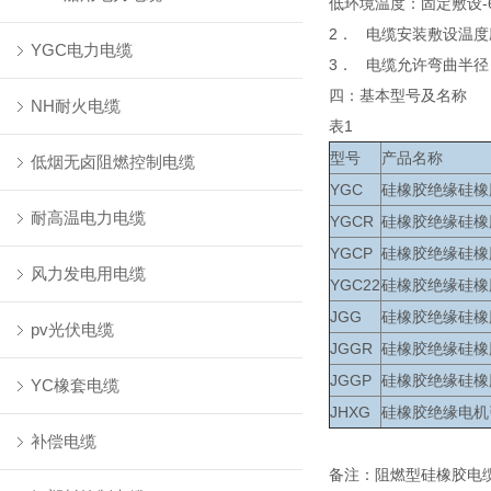
低环境温度：固定敷设-
2． 电缆安装敷设温度
YGC电力电缆
3． 电缆允许弯曲半径
四：基本型号及名称
NH耐火电缆
表1
型号
产品名称
低烟无卤阻燃控制电缆
YGC
硅橡胶绝缘硅橡
耐高温电力电缆
YGCR
硅橡胶绝缘硅橡
YGCP
硅橡胶绝缘硅橡
风力发电用电缆
YGC22
硅橡胶绝缘硅橡
JGG
硅橡胶绝缘硅橡
pv光伏电缆
JGGR
硅橡胶绝缘硅橡
JGGP
硅橡胶绝缘硅橡
YC橡套电缆
JHXG
硅橡胶绝缘电机
补偿电缆
备注：阻燃型硅橡胶电