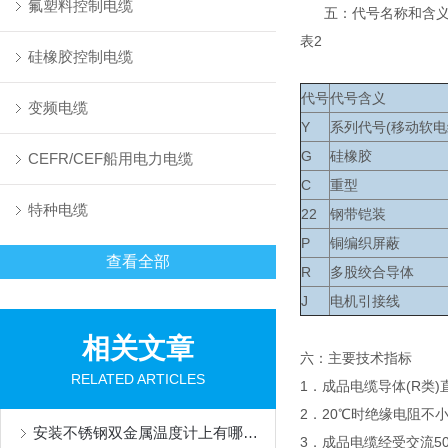
氟塑料控制电缆
五：代号名称和含
表2
硅橡胶控制电缆
代号
代号含义
变频电缆
Y
系列代号(移动软电
G
硅橡胶
CEFR/CEF船用电力电缆
C
重型
特种电缆
22
钢带铠装
P
铜编织屏蔽
查看全部
R
多股绞合导体
J
电机引接线
相关文章
六：主要技术指标
RELATED ARTICLES
1．成品电缆导体(R类)
2．20℃时绝缘电阻不小于
安装不锈钢双金属温度计上有哪些要求
3．成品电缆经受交流50H