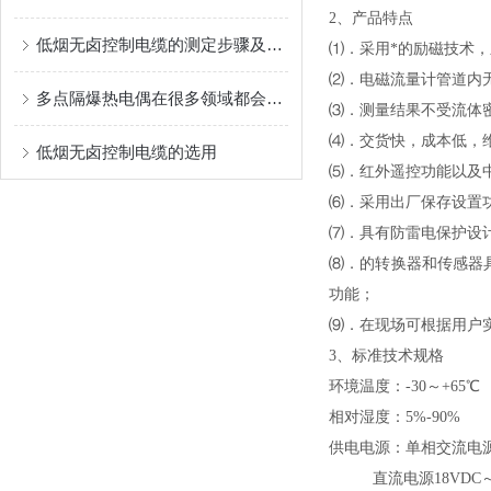
2、
产品特点
低烟无卤控制电缆的测定步骤及注意事项
⑴．
采用*的励磁技术
⑵．电磁流量计
管道内
多点隔爆热电偶在很多领域都会被使用到
⑶．
测量结果不受流体
⑷．
交货快，成本低，
低烟无卤控制电缆的选用
⑸．
红外遥控功能以及
⑹．
采用出厂保存设置
⑺．
具有防雷电保护设
⑻．
的
转换器和传感器
功能
；
⑼．
在现场可根据用户
3、
标准技术规格
环境温度：-30～+65℃
相对湿度：5%-90%
供电电源：单相交流电源85
直流电源18VDC～3