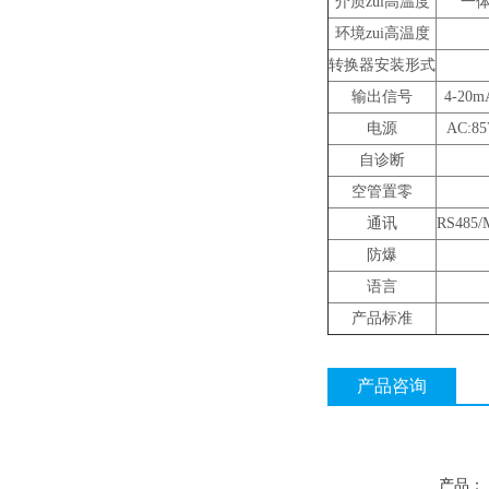
介质zui高温度
一体
环境zui高温度
转换器安装形式
输出信号
4-2
电源
AC:8
自诊断
空管置零
通讯
RS485
防爆
语言
产品标准
产品咨询
产品：