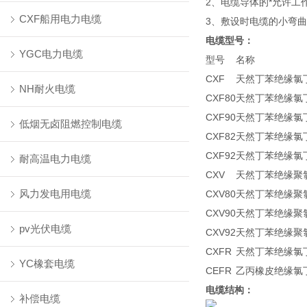
2、电缆导体的*允许工
CXF船用电力电缆
3、敷设时电缆的小弯曲
电缆型号：
YGC电力电缆
型号
名称
CXF
天然丁苯绝缘氯
NH耐火电缆
CXF80
天然丁苯绝缘氯
CXF90
天然丁苯绝缘氯
低烟无卤阻燃控制电缆
CXF82
天然丁苯绝缘氯
CXF92
天然丁苯绝缘氯
耐高温电力电缆
CXV
天然丁苯绝缘聚
风力发电用电缆
CXV80
天然丁苯绝缘聚
CXV90
天然丁苯绝缘聚
pv光伏电缆
CXV92
天然丁苯绝缘聚
CXFR
天然丁苯绝缘氯
YC橡套电缆
CEFR
乙丙橡皮绝缘氯
电缆结构：
补偿电缆