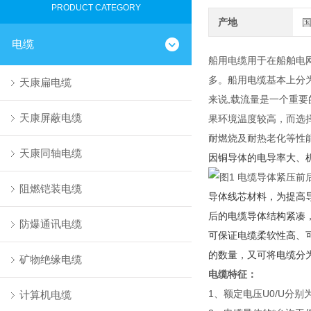
PRODUCT CATEGORY
产地
电缆
船用电缆用于在船舶电
多。船用电缆基本上分
天康扁电缆
来说,载流量是一个重
天康屏蔽电缆
果环境温度较高，而选
耐燃烧及耐热老化等性
天康同轴电缆
因铜导体的电导率大、
阻燃铠装电缆
导体线芯材料，为提高
后的电缆导体结构紧凑
防爆通讯电缆
可保证电缆柔软性高、
的数量，又可将电缆分为
矿物绝缘电缆
电缆特征：
1、额定电压U0/U分别为0
计算机电缆