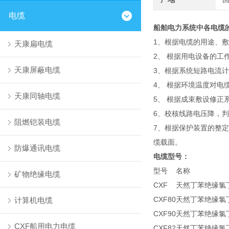
电缆
船舶电力系统中各电缆
1、根据电缆的用途、
天康扁电缆
2、 根据用电设备的
天康屏蔽电缆
3、根据系统短路电流
4、 根据环境温度对
天康同轴电缆
5、 根据成束敷设修
6、校核线路电压降，
阻燃铠装电缆
7、根据保护装置的整
缆载面。
防爆通讯电缆
电缆型号：
型号
名称
矿物绝缘电缆
CXF
天然丁苯绝缘氯
CXF80
天然丁苯绝缘氯
计算机电缆
CXF90
天然丁苯绝缘氯
CXF船用电力电缆
CXF82
天然丁苯绝缘氯