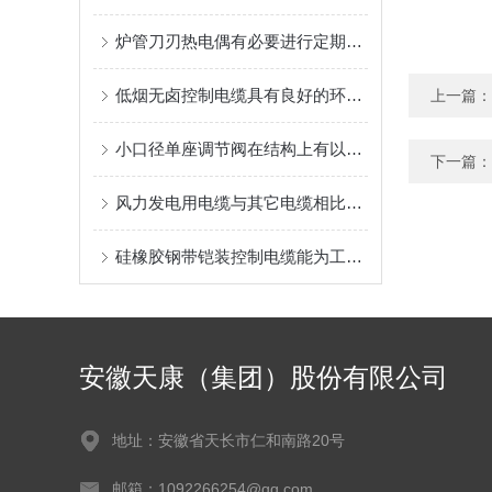
炉管刀刃热电偶有必要进行定期校准
低烟无卤控制电缆具有良好的环保性能
上一篇：
小口径单座调节阀在结构上有以下几个特别之处
下一篇：
风力发电用电缆与其它电缆相比的优势
硅橡胶钢带铠装控制电缆能为工业生产和各类工程提供可靠的保障
安徽天康（集团）股份有限公司
地址：安徽省天长市仁和南路20号
邮箱：1092266254@qq.com