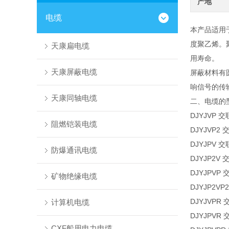
产地
电缆
本产品适用
度聚乙烯。
天康扁电缆
用寿命。
天康屏蔽电缆
屏蔽材料有
响信号的传
天康同轴电缆
二、电缆的
DJYJV
阻燃铠装电缆
DJYJVP
DJYJP
防爆通讯电缆
DJYJP2
DJYJP
矿物绝缘电缆
DJYJP2
DJYJV
计算机电缆
DJYJP
CXF船用电力电缆