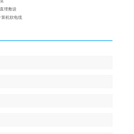
缆
 直埋敷设
计算机软电缆