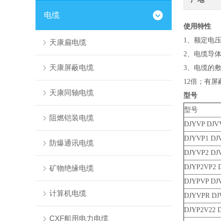
电缆
使用特性
1、额定电压3
天康扁电缆
2、电缆导体
天康屏蔽电缆
3、电缆的
12倍；有
天康同轴电缆
型号
型号
阻燃铠装电缆
DJYVP DJV
DJYVP1 DJ
防爆通讯电缆
DJYVP2 DJ
DJYP2VP2 
矿物绝缘电缆
DJYPVP DJ
计算机电缆
DJYVPR DJ
DJYP2V22 
CXF船用电力电缆