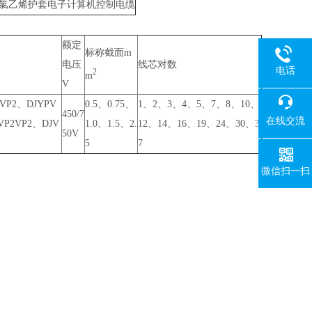
聚氯乙烯护套电子计算机控制电缆
额定
标称截面m
电压
线芯对数
电话
2
m
V
VP2、DJYPV
0.5、0.75、
1、2、3、4、5、7、8、10、
450/7
在线交流
VP2VP2、DJV
1.0、1.5、2.
12、14、16、19、24、30、3
50V
5
7
微信扫一扫