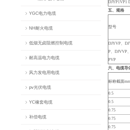
DJYP1VP1 
五、规格
YGC电力电缆
型号
NH耐火电缆
低烟无卤阻燃控制电缆
DJYVP、DJ
P、DJVVP、
耐高温电力电缆
PVP
六、电缆导
风力发电用电缆
标称截面m
pv光伏电缆
0.5
YC橡套电缆
0.5
0.75
补偿电缆
0.75
0.75