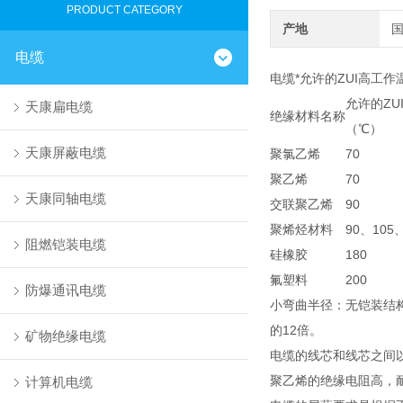
PRODUCT CATEGORY
产地
电缆
电缆*允许的ZUI高工作
允许的ZU
天康扁电缆
绝缘材料名称
（℃）
天康屏蔽电缆
聚氯乙烯
70
聚乙烯
70
天康同轴电缆
交联聚乙烯
90
聚烯烃材料
90、105
阻燃铠装电缆
硅橡胶
180
氟塑料
200
防爆通讯电缆
小弯曲半径：无铠装结
的12倍。
矿物绝缘电缆
电缆的线芯和线芯之间以及
聚乙烯的绝缘电阻高，
计算机电缆