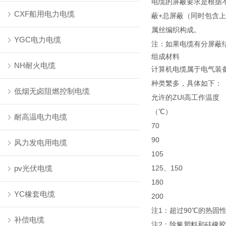
电缆的屏蔽要求是根据
CXF船用电力电缆
蔽+总屏蔽（同时包含
属丝编织构成。
YGC电力电缆
注：如果电缆有分屏蔽
组成材料
NH耐火电缆
计算机电缆属于电气装
种类繁多，具体如下：
低烟无卤阻燃控制电缆
允许的ZUI高工作温度
（℃）
耐高温电力电缆
70
90
风力发电用电缆
105
pv光伏电缆
125、150
180
YC橡套电缆
200
注1：超过90℃的热
补偿电缆
注2：除氟塑料和硅橡